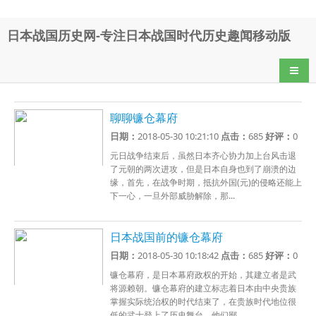
日本战国历史网-专注日本战国时代历史趣闻移动版
导航
聊聊镰仓幕府
日期：
2018-05-30 10:21:10
点击：
685
好评：
0
元日战争结束后，虽然日本齐心协力加上台风击退
了元朝的两次进攻，但是日本自身也到了崩溃的边
缘，首先，在战争时期，抵抗外国(元)的侵略还能上
下一心，一旦外部威胁解除，那...
日本战国前的镰仓幕府
日期：
2018-05-30 10:18:42
点击：
685
好评：
0
镰仓幕府，是日本幕府政权的开始，其建立者是武
将源赖朝。镰仓幕府的建立标志着日本由中央贵族
掌握实际统治权的时代结束了，在贵族时代地位很
低的武士登上了历史舞台，他们鄙...