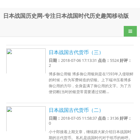
日本战国历史网-专注日本战国时代历史趣闻移动版
导航
日本战国古代货币（三）
日期：
2018-07-06 17:13:31
点击：
5524
好评：
2
博多御公用银 博多御公用银则是在1593年入侵朝鲜
的时候，作为军费铸造的切银。上下端冲压着博多
御公用的方印，全身盖满了御公用的文字。为了方
便切断(当时的银货常需要通过切断...
日本战国古代货币（二）
日期：
2018-07-05 11:58:37
点击：
3136
好评：
0
小十郎接着上期文章，继续跟大家介绍日本战国时
期的古代货币。 私札是战国时代对于纸币的称呼。