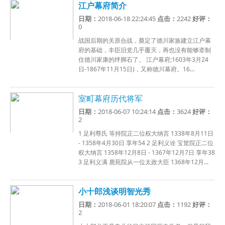
江户幕府简介
日期：
2018-06-18 22:24:45
点击：
2242
好评：
0
战国后期的关原合战，奠定了德川家族建立江户幕
府的基础，丰臣旧党几乎覆灭，再也没有能够牵制
住德川家康的绊脚石了。 江户幕府;1603年3月24
日-1867年11月15日)，又称德川幕府。16...
室町幕府历代将军
日期：
2018-06-07 10:24:14
点击：
3624
好评：
2
1 足利尊氏 等持院正二位权大纳言 1338年8月11日
- 1358年4月30日 享年54 2 足利义诠 宝筐院正二位
权大纳言 1358年12月8日 - 1367年12月7日 享年38
3 足利义满 鹿苑院从一位太政大臣 1368年12月...
小十郎浅谈明智光秀
日期：
2018-06-01 18:20:07
点击：
1192
好评：
2