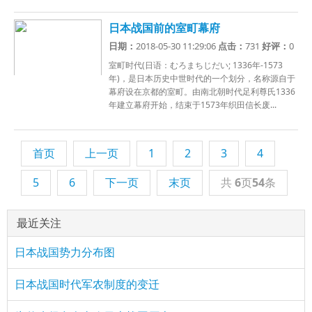
日本战国前的室町幕府
日期：
2018-05-30 11:29:06
点击：
731
好评：
0
室町时代(日语：むろまちじだい; 1336年-1573
年)，是日本历史中世时代的一个划分，名称源自于
幕府设在京都的室町。由南北朝时代足利尊氏1336
年建立幕府开始，结束于1573年织田信长废...
首页
上一页
1
2
3
4
5
6
下一页
末页
共
6
页
54
条
最近关注
日本战国势力分布图
日本战国时代军农制度的变迁