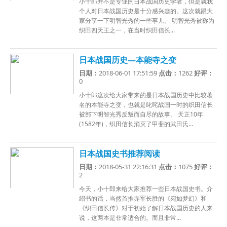
小十郎并不是专业的日本战国历史学者，但是就我
个人对日本战国历史是十分感兴趣的。这次就跟大
家分享一下明智光秀的一些事儿。 明智光秀被称为
织田四天王之一，在当时织田信长...
日本战国历史—本能寺之变
日期：
2018-06-01 17:51:59
点击：
1262
好评：
0
小十郎这次给大家带来的是日本战国历史中比较著
名的本能寺之变，也就是叱咤战国一时的织田信长
被部下明智光秀反叛而自尽的故事。 天正10年
(1582年)，织田信长消灭了甲斐的武田氏...
日本战国史书推荐阅读
日期：
2018-05-31 22:16:31
点击：
1075
好评：
2
今天，小十郎来给大家推荐一些日本战国史书。介
绍书的话，当然首推赤军长胜的《宛如梦幻》和
《织田信长传》对于初始了解日本战国历史的人来
说，这两本是非常适合的。而且非常...