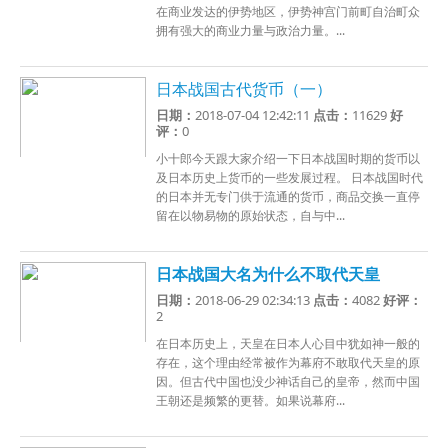
在商业发达的伊势地区，伊势神宫门前町自治町众
拥有强大的商业力量与政治力量。...
日本战国古代货币（一）
日期：
2018-07-04 12:42:11
点击：
11629
好
评：
0
小十郎今天跟大家介绍一下日本战国时期的货币以
及日本历史上货币的一些发展过程。 日本战国时代
的日本并无专门供于流通的货币，商品交换一直停
留在以物易物的原始状态，自与中...
日本战国大名为什么不取代天皇
日期：
2018-06-29 02:34:13
点击：
4082
好评：
2
在日本历史上，天皇在日本人心目中犹如神一般的
存在，这个理由经常被作为幕府不敢取代天皇的原
因。但古代中国也没少神话自己的皇帝，然而中国
王朝还是频繁的更替。如果说幕府...