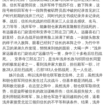
路。信长军趁势回攻，浅井军终于抵挡不住，败下阵来，这
段号称织田军有十一段阵势被矶野员昌冲破的纪录首见於江
户时代初期的浅井三代记，同时代的文书或纪录并未记录此
事。战后，信长向此战的功臣美浓三人众送去感状、名马、
太刀等等，浅井军中，能象朝仓家真柄直隆般壮烈战死的，
有远藤喜右门尉直经和安养寺三郎左卫门两人。远藤喜右门
尉直经，自从合战开始便将脸上涂满了鲜血，一副披头散发
的样子冲入敌阵。眼看已经到了信长的本阵之中，为竹中半
兵卫的弟弟久作发现，悄悄来到他的面前，大喝一声：“浅井
家远藤喜右门尉在此!”远藤功亏一篑，身中三十多枪后壮烈战
死。。 安养寺三郎左卫门，是当年浅井长政与织田信长同盟
的积极发起者之一，看到浅井家大败后，担任殿军一职，讨
敌28人后壮烈战死，己部183人全部战死，无一人生还。
姊川合战，终以浅井朝仓联军败北告终。之后，虽然浅井
和朝仓联军同信长发生过几次战斗，但基本都是消耗战，平
局和败北较多，在志贺之阵中，虽然浅井，朝仓联军取得优
势，但是旋即被信长的政治谋略所伤：信长虽损失较大，但
是利用朝廷和将军，加上朝仓军急于返回越前的心情，逼着
浅井家接受北近江领归信长的不平等和谈条件。结果，浅井