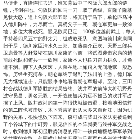
马便走，直隆连忙去追，谁知背后中了勾阪六郎五郎的链
锤，摔倒在地。勾阪氏部回马一刀，取了首级。直隆子隆基
见状大怒，追上勾阪六郎五郎，将其斩于马下，单枪匹马冲
入德川阵中，力尽而亡。真柄父子一死，朝仓军更加一败涂
地，多位大将战死。眼见败局已定，100多位越前武士，每人
手持着四尺五寸的野太刀，组成敢死队，意图与德川家康同
归于尽，德川家臣清水久三郎、加藤喜介正次、天野三郎兵
卫康景等人赶紧堵在德川家康的马前，将试图袭击家康的越
前敢死队和骑兵一一砍翻，家康本人也挥刀奋力拼杀，才免
遭不测。脚下人头滚滚，人踩在地上如踏入无间地狱一般恐
怖。历经生死搏杀，朝仓军终于退到了姊川的上游，德川军
无力继续追击，只能眼睁睁地看着朝仓军退却。至此，三田
村合战以德川军惨胜的结局告终。浅井军的前阵大将矶野丹
波守员昌，勇名无双，一开战便被兵力远不如己的浅井军占
据了上风。阪井政尚的第一阵很快就被击退，接着池田信辉
的第二阵也被击败，木下秀吉的部队大多来自近江，因为矶
野的关系，很快也败下阵来。森可成与柴田胜家队更被逼到
了小谷城下的十町旁，眼见信长的本阵就要与浅井军交战之
时，收到德川军初显胜势消息的稻叶一铁贞通毅然率军杀到
浅井家的右路，包围横山城的安藤与氏家军也杀进浅井家左