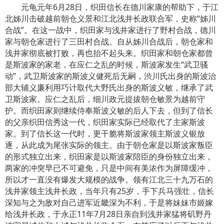
元龟元年6月28日，织田信长在德川家康的帮助下，于江
北姊川击破越前朝仓义景和江北浅井长政联合军，史称“姊川
合战”。在这一战中，织田家与浅井家进行了野村合战，德川
家与朝仓家进行了三田村合战。自从姊川合战后，朝仓家和
浅井家彻底被打败，再也抬不起头来。织田家和朝仓家都曾
是斯波家的家老，在应仁之乱的时候，斯波家发生“武卫骚
动”，武卫斯波家的斯波义健死后无嗣，渋川氏出身的斯波治
部大辅义廉利用巧计取代大野氏出身的斯波义敏，继承了武
卫斯波家。应仁之乱后，细川政元提拔朝仓敏景为越前守
护。而织田家则继续侍奉斯波义敏的后人下去，但到了信长
的父亲织田信秀这一代，织田家实际已经取代了主家斯波
家。到了信长这一代时，更干脆将斯波家领主斯波义银放
逐，从此成为尾张实际的领主。由于朝仓家是以斯波家叛臣
的形式独立出来，织田家是以斯波家陪臣的身份独立出来，
两家的冲突早已不可避免，只是中间有美浓作为屏障缓冲，
所以才一直没有爆发大规模的战争。领有江北三十九万石的
浅井家领主浅井长政，当年只有25岁，手下兵马强壮，信长
深知与之为敌对自己进军近畿深为不利，于是将妹妹市姬嫁
给浅井长政，于永正11年7月28日亲自到浅井家猛将矶野丹