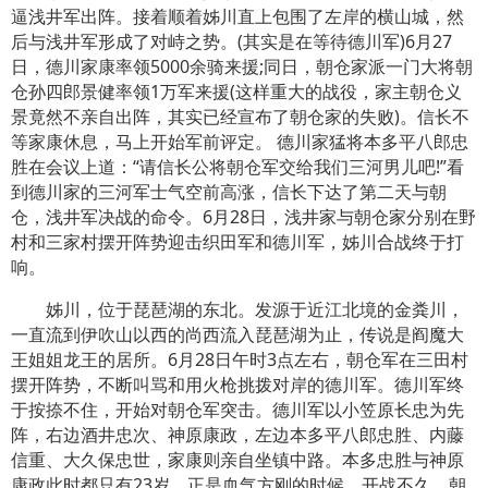
逼浅井军出阵。接着顺着姊川直上包围了左岸的横山城，然
后与浅井军形成了对峙之势。(其实是在等待德川军)6月27
日，德川家康率领5000余骑来援;同日，朝仓家派一门大将朝
仓孙四郎景健率领1万军来援(这样重大的战役，家主朝仓义
景竟然不亲自出阵，其实已经宣布了朝仓家的失败)。信长不
等家康休息，马上开始军前评定。 德川家猛将本多平八郎忠
胜在会议上道：“请信长公将朝仓军交给我们三河男儿吧!”看
到德川家的三河军士气空前高涨，信长下达了第二天与朝
仓，浅井军决战的命令。6月28日，浅井家与朝仓家分别在野
村和三家村摆开阵势迎击织田军和德川军，姊川合战终于打
响。
姊川，位于琵琶湖的东北。发源于近江北境的金粪川，
一直流到伊吹山以西的尚西流入琵琶湖为止，传说是阎魔大
王姐姐龙王的居所。6月28日午时3点左右，朝仓军在三田村
摆开阵势，不断叫骂和用火枪挑拨对岸的德川军。德川军终
于按捺不住，开始对朝仓军突击。德川军以小笠原长忠为先
阵，右边酒井忠次、神原康政，左边本多平八郎忠胜、内藤
信重、大久保忠世，家康则亲自坐镇中路。本多忠胜与神原
康政此时都只有23岁，正是血气方刚的时候。开战不久，朝