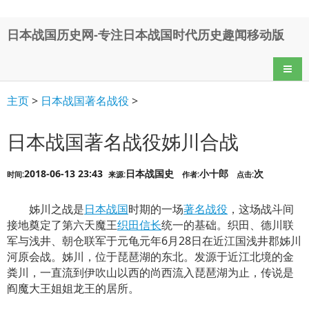
日本战国历史网-专注日本战国时代历史趣闻移动版
导航
主页
>
日本战国著名战役
>
日本战国著名战役姊川合战
2018-06-13 23:43
日本战国史
小十郎
次
时间:
来源:
作者:
点击:
姊川之战是
日本战国
时期的一场
著名战役
，这场战斗间
接地奠定了第六天魔王
织田信长
统一的基础。织田、德川联
军与浅井、朝仓联军于元龟元年6月28日在近江国浅井郡姊川
河原会战。姊川，位于琵琶湖的东北。发源于近江北境的金
粪川，一直流到伊吹山以西的尚西流入琵琶湖为止，传说是
阎魔大王姐姐龙王的居所。