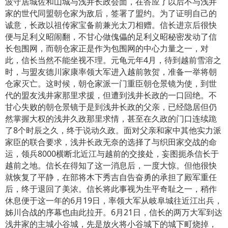
波守居城佐和山城与浅井长政会面，在答应了以后不与浅井
家的世代同盟朝仓家为敌后，签署了盟约。为了证明自己的
诚意，长政以祖传家宝备前兼光太刀相赠。信长进京后很快
便与足利义昭闹翻，不甘心做傀儡的足利义昭秘密发动了信
长包围网，而朝仓家正是作为包围网的中心力量之一，对
此，信长当然不能坐视不理。元龟元年4月，待到越前雪溶之
时，与盟友德川家康率领大军进入越前敦贺，准备一举将朝
仓家灭亡。这时候，朝仓家派一门重臣朝仓景镜为使，到世
代的盟友浅井家那里求援，但遭到浅井长政的一口回绝。不
甘心失败的朝仓景镜于是到浅井长政的父亲，已经隐居但仍
然掌握大权的浅井久政那里求情，甚至在久政的门口连续跪
了8个时辰之久，终于说动久政。面对父亲和家中其他实力派
家臣的联合要求，浅井长政无奈的选择了与织田家交战的命
运，领兵8000横断北近江与越前的交接处，妄图扼杀信长于
越前之地。信长在得知了这一消息后，一度大惊。但他很快
就恢复了平静，在部将木下秀吉自告奋勇的承担了殿军重任
后，终于退回了美浓。信长将此事视为生平奇耻之一，稍作
休息便于这一年的6月19日，率领大军从岐阜城往近江出兵，
姊川合战的序幕也由此拉开。6月21日，信长的两万大军到达
浅井家的主城小谷城，先是放火将小谷城下的城下町烧掉，