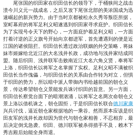
尾张国的织田家在织田信长的领导下，于桶狭间之战击
溃今川义元一战成名，之后又攻下尾张北部的美浓国成为迅
速崛起的新兴势力。由于当时京都被松永久秀等叛臣所据，
室町幕府的将军足利义昭遂逃到织田家寻求庇护。织田信长
为了实现号令天下的野心，一方面庇护着足利义昭，一方面
打着讨逆的正义旗号开始向京都进军，首先遭遇到的便是近
江国的诸侯阻拦。织田信长透过政治联姻的外交策略，将妹
妹市姬嫁给北近江的大名浅井长政，成功地与浅井家结成同
盟。随后织田、浅井联军击败南近江大名六角义贤，奉将军
上洛，织田信长以将军之名掌握了实权。足利义昭不满被织
田信长当作傀儡，与织田信长的关系由合作转为对立，但惧
于织田的势力，所以暗中派人带御内书给越前国的朝仓义
景，传达希望朝仓义景能发兵诛讨织田的旨意。另一方面，
织田信长察觉台面下的暗潮汹涌，以将军之名两次命朝仓义
景上洛以借机诛之，朝仓固拒，于是织田信长联合
德川家康
兴兵讨伐，逼近朝仓家根据地的一乘谷。然而原本应该是织
田友军的浅井长政却因为世代与朝仓家相善，不忍相弃，最
后决定倒戈急袭。织田、德川联军被杀得措手不及，赖木下
秀吉殿后始能全身而退。