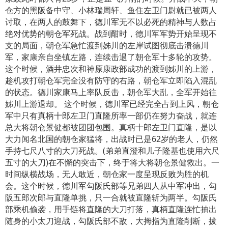
仓方的黑阪备中守、小林瑞周轩、鱼住左卫门尉就已被两人
讨取，在两人的鼓舞下，德川军无不以必死的精神与人数占
绝对优势的朝仓军死战。战到酣时，德川军军势开始呈现不
支的局面，朝仓军急忙渡到姊川的左岸试图彻底击溃德川
军，家康亲自坐镇左路，连续击退了朝仓军十多轮的攻势。
这个时候，酒井忠次和神原康政部成功的渡到姊川的上游，
趁机攻打朝仓军完全没有防守的右路，朝仓军立即陷入混乱
的状态。德川家康马上率队反击，朝仓军大乱，全军开始往
姊川上游退却。 这个时候，德川军已经完全占到上风，朝仓
军中只有真柄十郎左卫门直隆所率一部仍在努力奋战，就连
总大将朝仓景健都被团团包围。真柄十郎左卫门直隆，是以
大力闻名北国的朝仓家猛将，出战时已是62岁的老人，仍然
手持七尺八寸的大刀死战。(弟弟直澄和儿子隆基也使用六尺
五寸的大刀)在不懈的突击下，终于将大将朝仓景健救出。一
时间纵横战场，无人敢近，朝仓家一度呈现反败为胜的机
会。这个时候，德川军勾阪氏部等兄弟四人从中军冲出，勾
阪五郎次郎与直隆单挑，只一合就被直隆斩为两半。勾阪氏
部乘机偷袭，用手链将直隆的大刀打落，真柄直隆连忙抽出
随身的小太刀迎战，勾阪氏部不敌，大拇指为直隆削断，拔