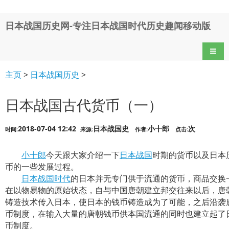
日本战国历史网-专注日本战国时代历史趣闻移动版
导航
主页
>
日本战国历史
>
日本战国古代货币（一）
2018-07-04 12:42
日本战国史
小十郎
次
时间:
来源:
作者:
点击:
小十郎
今天跟大家介绍一下
日本战国
时期的货币以及日本
币的一些发展过程。
日本战国时代
的日本并无专门供于流通的货币，商品交换
在以物易物的原始状态，自与中国唐朝建立邦交往来以后，唐
铸造技术传入日本，使日本的钱币铸造成为了可能，之后沿袭
币制度，在输入大量的唐朝钱币供本国流通的同时也建立起了
币制度。