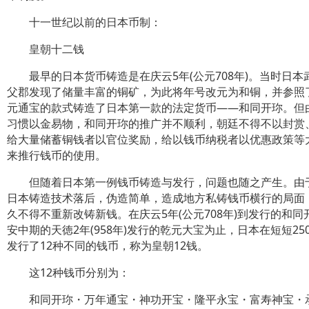
十一世纪以前的日本币制：
皇朝十二钱
最早的日本货币铸造是在庆云5年(公元708年)。当时日本
父郡发现了储量丰富的铜矿，为此将年号改元为和铜，并参照
元通宝的款式铸造了日本第一款的法定货币——和同开珎。但
习惯以金易物，和同开珎的推广并不顺利，朝廷不得不以封赏
给大量储蓄铜钱者以官位奖励，给以钱币纳税者以优惠政策等
来推行钱币的使用。
但随着日本第一例钱币铸造与发行，问题也随之产生。由
日本铸造技术落后，伪造简单，造成地方私铸钱币横行的局面
久不得不重新改铸新钱。在庆云5年(公元708年)到发行的和同
安中期的天徳2年(958年)发行的乾元大宝为止，日本在短短25
发行了12种不同的钱币，称为皇朝12钱。
这12种钱币分别为：
和同开珎・万年通宝・神功开宝・隆平永宝・富寿神宝・