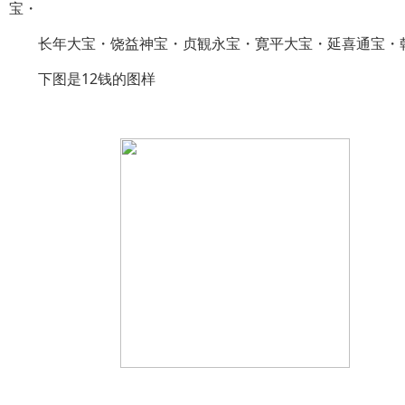
宝・
长年大宝・饶益神宝・贞観永宝・寛平大宝・延喜通宝・
下图是12钱的图样