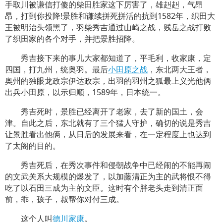
手取川被谦信打傻的柴田胜家这下厉害了，雄赳赳，气昂
昂，打到你投降!景胜和谦续拼死拼活的抗到1582年，织田大
王被明治头领黑了，羽柴秀吉通过山崎之战，贱岳之战打败
了织田家的各个对手，并把景胜招降。
秀吉接下来的事儿大家都知道了，平毛利，收家康，定
四国，打九州，统奥羽。最后
小田原之战
，东北两大王者，
奥州的独眼龙政宗伊达政宗，出羽的羽州之狐最上义光他俩
出兵小田原，以示归顺，1589年，日本统一。
秀吉死时，景胜已经离开了老家，去了新的国土，会
津。自此之后，东北就有了三个猛人守护，确切的说是秀吉
让景胜看出他俩，从日后的发展来看，在一定程度上也达到
了太阁的目的。
秀吉死后，在秀次事件和侵朝战争中已经闹的不能再闹
的文武关系大规模的爆发了，以加藤清正为主的武将恨不得
吃了以石田三成为主的文臣。这时有个胖老头走到清正面
前，乖，孩子，叔帮你对付三成。
这个人叫
德川家康
。