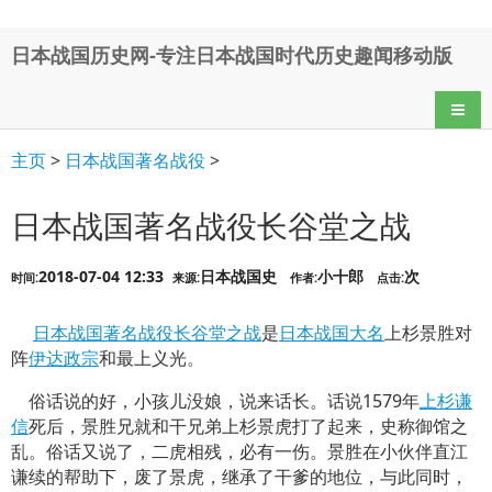
日本战国历史网-专注日本战国时代历史趣闻移动版
导航
主页
>
日本战国著名战役
>
日本战国著名战役长谷堂之战
2018-07-04 12:33
日本战国史
小十郎
次
时间:
来源:
作者:
点击:
日本战国
著名战役
长谷堂之战
是
日本战国大名
上杉景胜对
阵
伊达政宗
和最上义光。
俗话说的好，小孩儿没娘，说来话长。话说1579年
上杉谦
信
死后，景胜兄就和干兄弟上杉景虎打了起来，史称御馆之
乱。俗话又说了，二虎相残，必有一伤。景胜在小伙伴直江
谦续的帮助下，废了景虎，继承了干爹的地位，与此同时，