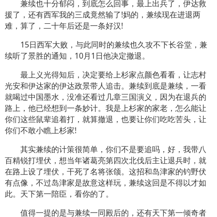
兼续也十分郁闷，到底怎么回事，最上出兵了，伊达救
援了，还有西军我的三成竟然输了!妈的，兼续现在进退两
难，算了，二十年后还是一条好汉!
15日西军大败，与此同时的兼续也久攻不下长谷堂，兼
续听了景胜的通知，10月1日他决定撤退。
最上义光得知后，决定要给上杉家点颜色看看，让志村
光安和伊达家的伊达政景带人追击。兼续到底是兼续，一看
就喝过中国墨水，没准还看过几章三国演义，因为在退兵的
路上，他已经想到一条妙计。我是上杉家的家老，怎么能让
你们这些鼠辈追着打，就算撤退，也要让你们吃吃苦头，让
你们不敢小瞧上杉家!
其实兼续的计策很简单，你们不是要追吗，好，我带八
百精锐打埋伏，想当年诸葛亮第四次北伐后主让退兵时，就
在路上设了埋伏，干死了名将张颌。这招和岛津家的钓野伏
有点像，不过岛津家是故意这样玩，兼续这回是不得以才如
此。天下第一陪臣，看你的了。
值得一提的是与兼续一同殿后的，还有天下第一倾奇者