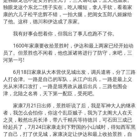
独眼龙这个东北二愣子实在，吃人嘴短，拿人手软，看着家
康的六儿子松平忠辉不错，一拍大腿，把闺女五郎八姬嫁给
了他。这样，德川和伊达成了亲家。
我有好事会想着你，但我出了事儿也跑不了你。
1600年家康要收拾景胜时，伊达和最上两家已经开始动
员了。但景胜也不闲着，他也派诸将进行了防守，来吧，三
河第一弓!
6月18日家康从大本营伏见城出发，调兵遣将，分了三路
人打会津。一路是自己的军队，从江户出兵，一路是最上义
光从米泽口攻打，一路是堀秀政从越后出兵，三路包围会
津，北陆之名将，天下第一配臣，受死吧。
家康7月21日出师，景胜听说了后，我是军神大人的继承
者，我怎么会怕你，你这个乱臣贼子，我为了太阁大人在天
之灵，毅然出兵长泽，带八千精兵等待德川，可石田三成已
经起兵了，7月24日家康走到下野国的小山城时，得知西军黑
了自己，打了伏见城，家康决定让伊达和最上收拾景胜，自