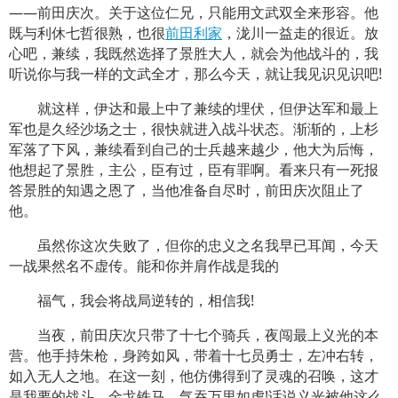
——前田庆次。关于这位仁兄，只能用文武双全来形容。他
既与利休七哲很熟，也很
前田利家
，泷川一益走的很近。放
心吧，兼续，我既然选择了景胜大人，就会为他战斗的，我
听说你与我一样的文武全才，那么今天，就让我见识见识吧!
就这样，伊达和最上中了兼续的埋伏，但伊达军和最上
军也是久经沙场之士，很快就进入战斗状态。渐渐的，上杉
军落了下风，兼续看到自己的士兵越来越少，他大为后悔，
他想起了景胜，主公，臣有过，臣有罪啊。看来只有一死报
答景胜的知遇之恩了，当他准备自尽时，前田庆次阻止了
他。
虽然你这次失败了，但你的忠义之名我早已耳闻，今天
一战果然名不虚传。能和你并肩作战是我的
福气，我会将战局逆转的，相信我!
当夜，前田庆次只带了十七个骑兵，夜闯最上义光的本
营。他手持朱枪，身跨如风，带着十七员勇士，左冲右转，
如入无人之地。在这一刻，他仿佛得到了灵魂的召唤，这才
是我要的战斗。金戈铁马，气吞万里如虎!话说义光被他这么