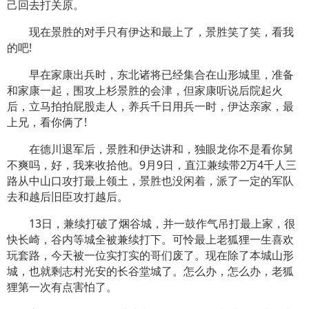
己回去打关原。
现在景胜的对手只有伊达和最上了，景胜笑了笑，看我
的吧!
早在家康出兵时，东北诸将已经集合在山形城里，准备
和家康一起，围攻上杉景胜的会津，但家康听说后院起火
后，立马拍拍屁股走人，养兵千日用兵一时，伊达亲家，最
上兄，看你俩了!
在德川退军后，景胜和伊达讲和，独眼龙你不是看你舅
不爽吗，好，我来收拾他。9月9日，直江兼续带2万4千人三
路从中山口攻打最上领土，景胜也没闲着，派了一定的军队
去和越后旧臣攻打越后。
13日，兼续打破了焑谷城，并一鼓作气吊打最上家，很
快长崎，谷内等城全被兼续打下。可怜最上老狐狸一生喜欢
玩套路，今天被一位实打实的哥们废了。现在除了本城山形
城，也就剩志村光安的长谷堂城了。怎么办，怎么办，老狐
狸第一次有点害怕了。