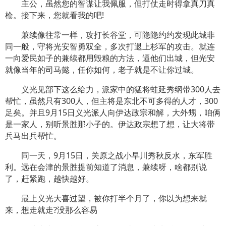
主公，虽然您的智谋让我佩服，但打仗走时得拿真刀真
枪。接下来，您就看我的吧!
兼续像往常一样，攻打长谷堂，可隐隐约约发现此城非
同一般，守将光安智勇双全，多次打退上杉军的攻击。就连
一向爱民如子的兼续都用毁粮的方法，逼他们出城，但光安
就像当年的司马懿，任你如何，老子就是不让你过城。
义光见部下这么给力，派家中的猛将蛙延秀纲带300人去
帮忙，虽然只有300人，但主将是东北不可多得的人才，300
足矣。并且9月15日义光派人向伊达政宗和解，大外甥，咱俩
是一家人，别听景胜那小子的。伊达政宗想了想，让大将带
兵马出兵帮忙。
同一天，9月15日，关原之战小早川秀秋反水，东军胜
利。远在会津的景胜提前知道了消息，兼续呀，啥都别说
了，赶紧跑，越快越好。
最上义光大喜过望，被你打半个月了，你以为想来就
来，想走就走?没那么容易