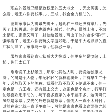
现在的景胜已经是政权里的五大老之一，无比厉害，怎
么着，老王八你要找事儿，三成，我会全力相助的。
德川家康认为擒贼先擒王，趁现在三成还没有举兵，先
灭了上杉再说。但是也得先礼后兵。他先让景胜上洛，不敢
来是吧，家康又写了一封信给景胜，写出了他的诸多“罪行”，
谦续看了，老王八你要玩文字游戏吧，于是乎大名鼎鼎的直
江状问世了，家康骂一条，他就驳一条。
虽然家康看到直江状后大为惊叹，但更多的是愤怒，上
杉，你们太狂了
刚刚说了上杉景胜，那东北其他人呢，要说这独眼龙
呀，的确是个人物，年纪轻轻的就称霸奥州，并有早生二十
年，必然取天下的美称。我看他取不取天下倒说不来，但一
定也是一方王者。还有最上义光，这厮也是个奇才，行军打
仗最喜欢用来阴的，与宇喜多直家的水平差不多。这俩哥们
虽然是亲戚，义光的外甥就是政宗，但俩人一直不太对付，
以前在东北就一直明争暗斗，可能是家康也看出这两位尤其
是独眼龙也不是安分的主儿了，三天请吃饭，五天泡温泉。