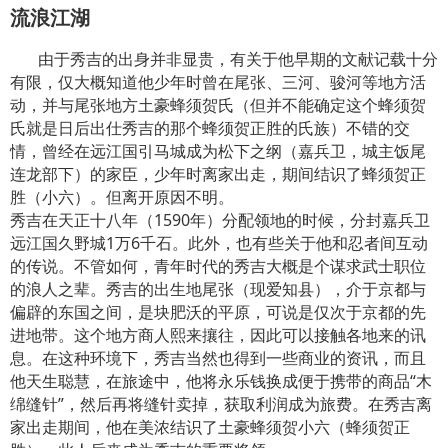
流浪江湖
由于秀吉的出身并非显贵，有关于他早期的文献记载十分
有限，仅大概知道他少年时曾在尾张、三河、骏河等地方活
动，并与尾张地方土豪蜂须贺氏（但并不能确定这个蜂须贺
氏就是日后出仕秀吉的那个蜂须贺正胜的氏族）不错的交
情，曾经在远江国引马城成为松下之纲（嘉兵卫，城主饭尾
连龙部下）的家臣，少年时离家出走，期间结识了蜂须贺正
胜（小六）。但离开原因不明。
秀吉在天正十八年（1590年）分配领地的时候，分封嘉兵卫
远江国久野城1万6千石。此外，也有些关于他和忍者间互动
的传说。不管如何，青年时代的秀吉大概是个谋求武士职位
的浪人之辈。秀吉的出生地尾张（现爱知县），介于京都与
偏辟的东国之间，是块肥沃的平原，可说是仅次于京都的先
进地带。这个地方商人熙来攘往，因此可以接触各地来的讯
息。在这种环境下，秀吉当然也得到一些商业的资讯，而且
他天生聪慧，在旅途中，他将永乐钱换成便于携带的商品“木
绵缝针”，然后再将缝针卖掉，获取利润成为旅费。在秀吉离
家出走期间，他在美浓结识了土豪蜂须贺小六（蜂须贺正