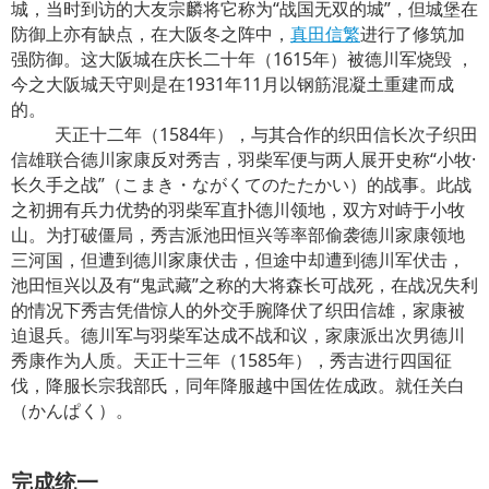
城，当时到访的大友宗麟将它称为“战国无双的城”，但城堡在
防御上亦有缺点，在大阪冬之阵中，
真田信繁
进行了修筑加
强防御。这大阪城在庆长二十年（1615年）被德川军烧毁 ，
今之大阪城天守则是在1931年11月以钢筋混凝土重建而成
的。
天正十二年（1584年），与其合作的织田信长次子织田
信雄联合德川家康反对秀吉，羽柴军便与两人展开史称“小牧·
长久手之战”（こまき・ながくてのたたかい）的战事。此战
之初拥有兵力优势的羽柴军直扑德川领地，双方对峙于小牧
山。为打破僵局，秀吉派池田恒兴等率部偷袭德川家康领地
三河国，但遭到德川家康伏击，但途中却遭到德川军伏击，
池田恒兴以及有“鬼武藏”之称的大将森长可战死，在战况失利
的情况下秀吉凭借惊人的外交手腕降伏了织田信雄，家康被
迫退兵。德川军与羽柴军达成不战和议，家康派出次男德川
秀康作为人质。天正十三年（1585年），秀吉进行四国征
伐，降服长宗我部氏，同年降服越中国佐佐成政。就任关白
（かんぱく）。
完成统一