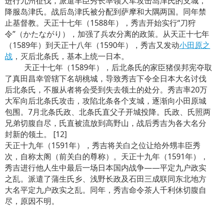
进行九州征伐，派遣丰臣秀长率领大军攻击岛津氏的支城，
降服岛津氏。战后岛津氏被分配到萨摩和大隅两国。同年禁
止基督教。天正十七年（1588年），秀吉开始实行“刀狩
令”（かたながり），加强了兵农分离的政策。从天正十七年
（1589年）到天正十八年（1590年），秀吉又发动
小田原之
战
，灭后北条氏，基本上统一日本。
天正十七年（1589年），后北条氏的家臣猪俣邦宪夺取
了真田昌幸管辖下名胡桃城，导致秀吉下令全日本大名讨伐
后北条氏，不服从者将会受到失去领土的处分。秀吉率20万
大军向后北条氏攻击，攻陷北条各个支城，逐渐向小田原城
包围。7月北条氏政、北条氏直父子开城投降。氏政、氏照两
兄弟切腹自尽，氏直被流放到高野山，战后秀吉为各大名分
封新的领土。 [12]
天正十九年（1591年），秀吉将关白之位让给外甥丰臣秀
次，自称太阁（前关白的尊称）。天正十九年（1591年），
秀吉进行他人生中最后一场日本国内战争——平定九户政实
之乱。派遣了蒲生氏乡、浅野长政及石田三成联同东北地方
大名平定九户政实之乱。同年，秀吉命令茶人千利休切腹自
尽，原因不明。