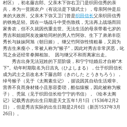
村区），初名藤吉郎。父亲木下弥右卫门是织田信秀的亲
兵，本为一贫困农户（有说法是下级武士），母亲阿仲是后
来的大政所。父亲木下弥又卫门曾是
织田信长
父亲织田信秀
的铁炮足轻。因在一场战斗中受伤致残，无法再上战场而回
家务农，但不久就因伤重去世。无法生活的母亲带着七岁的
秀吉和姐姐阿友改嫁给同村的男人竹阿弥。生下了弟弟丰臣
秀长与妹妹阿旭（朝日姬）。继父竹阿弥性情粗暴，又因为
秀吉生来瘦小，常被人称为“猴子”，因此对秀吉非常厌恶，叱
骂之余还经常拳脚相加。 因与继父不和而离家出走。
秀吉出身无法冠姓的下层阶级，和宁宁结婚后才自称“木
下”。幼年时期取名为日吉丸（ひよしまる），仕于织田信长
成为武士之后改名木下藤吉郎（きのした とうきちろう），
绰号猴子（见于《太阁素生记》，据说因其自幼生活艰辛、
营养不良而身材矮小且形容委琐，酷似猿猴，因此被称为猴
子）、秃鼠（见于织田信长给宁宁的书信），《绘本太阁
记》记载秀吉的出生日期是天文五年1月1日（1536年2月2
日），但是秀吉实际的出生日期是2月6日（新历1537年3月
26日）。