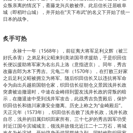
众叛亲离的情况下，斋藤龙兴兵败被俘。此后信长迁居岐阜
城（即稻叶山城），并开始在“天下布武”的名义下开始了统一
日本的战争。
炙手可热
永禄十一年（1568年），前征夷大将军足利义辉（被三
好氏杀害）之弟足利义昭来到美浓国寻求援助，于是织田信
长便以援助将军家为名出兵上洛（意指进京）。同年，秀吉
改藤吉郎为木下秀吉。元龟二年（1570年），在打败三好家
之后足利义昭被拥立为将军。随后织田信长又以违抗将军命
令为由出兵越前国朝仓家，织田信长征朝仓义景因浅井长政
突袭被迫撤退时，中途在金崎得到盟友浅井长政的背叛的暗
示，在撤退途中受到浅井军攻击，此战秀吉负责殿后，保护
织田信长和德川家康安全撤离。历史上称之为“金崎殿后”。
天正元年（1573年），织田信长击败了浅井长政，浅井长政
自尽，浅井的旧属归织田家所有。三十七岁的秀吉因军功受
封近江国今滨城城主，领浅井故领北近江二十二万石，将城
改名为长滨城，开始跻身于战国群雄之列。同时他取织田家