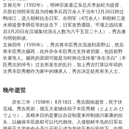
文禄元年（1592年），明神宗派遣辽东总兵李如松为提督，
兵部右侍郎宋应昌为经略率兵四万余人于当年12月26日跨过
鸭绿江，进入朝鲜抗击日军。在明军（4万余人）和朝鲜三道
水师提督李舜臣等的反击下，日军攻势遇阻。平壤之战结束
后3月20日在汉城集结清点人数为六千五百二十人），秀吉遂
与明朝和谈。
文禄四年（1595年），秀吉将丰臣秀次流放到高野山，然后
将丰臣秀次赐死，此外亦令丰臣秀次支持者切腹，包括前野
长康等人。赐死的原因可能是当时舆论流传着“杀生关白”（丰
臣秀次的绰号）过去所发生的乱行，加上秀吉打算以年幼的
次男丰臣秀赖作为家中的继承人，秀吉决定处死有关人士。
晚年逝世
庆长三年（1598年）8月18日，秀吉因病逝世，死于伏
见城。秀吉死前，领五大老辅佐幼子丰臣秀赖（とよとみ ひ
でより）。其根本目的是要以合议制度来抑制德川家康的抬
头，以确保丰臣政权可以代代相传。入侵朝鲜半岛的日军在
接获五大老的命令及以石田三成为首的五奉行安排下，向明