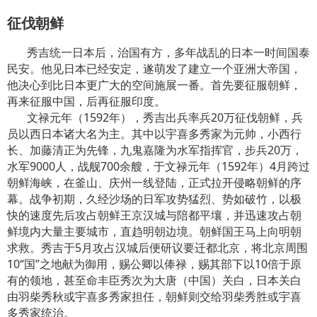
征伐朝鲜
秀吉统一日本后，治国有方，多年战乱的日本一时间国泰
民安。他见日本已经安定，遂萌发了建立一个亚洲大帝国，
他决心到比日本更广大的空间施展一番。首先要征服朝鲜，
再来征服中国，后再征服印度。
文禄元年（1592年），秀吉出兵率兵20万征伐朝鲜，兵
员以西日本诸大名为主。其中以宇喜多秀家为元帅，小西行
长、加藤清正为先锋，九鬼嘉隆为水军指挥官，步兵20万，
水军9000人，战舰700余艘，于文禄元年（1592年）4月跨过
朝鲜海峡，在釜山、庆州一线登陆，正式拉开侵略朝鲜的序
幕。战争初期，久经沙场的日军攻势猛烈、势如破竹，以极
快的速度先后攻占朝鲜王京汉城与陪都平壤，并迅速攻占朝
鲜境内大量主要城市，直趋明朝边境。朝鲜国王马上向明朝
求救。秀吉于5月攻占汉城后便研议要迁都北京，将北京周围
10“国”之地献为御用，赐公卿以俸禄，赐其部下以10倍于原
有的领地，甚至命丰臣秀次为大唐（中国）关白，日本关白
由羽柴秀秋或宇喜多秀家担任，朝鲜则交给羽柴秀胜或宇喜
多秀家统治。