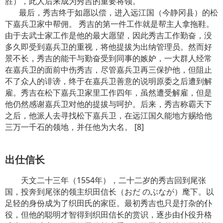
胜），此人后来成为秀吉的重要将领。
最后，秀吉终于如愿以偿，进入远江国（今静冈县）的松
下嘉兵卫家中帮佣。 秀吉的第一件工作就是帮主人拿拖鞋。
由于去武士家工作是他的最大愿望，因此秀吉工作勤奋，没
多久即受到嘉兵卫的重视，将他提拔为出纳管理员。然而好
景不长，秀吉的能干与勤奋受到同事的嫉妒，一大群人经常
在嘉兵卫的面前中伤秀吉，尽管嘉兵卫再三保护他，但阻止
不了众人的诽谤，终于在嘉兵卫善意的说明原委之后遭到解
雇。秀吉在松下嘉兵卫家里工作四年，虽然遭受解雇，但是
他仍然感谢嘉兵卫对他的提拔与呵护。后来，秀吉称霸天下
之后，他派人去寻找松下嘉兵卫，在远江国久能地方赐给他
三万一千石的领地，并任他为大名。 [8]
出仕信长
天文二十三年（1554年），二十二岁的秀吉回到尾张
国，投奔到尾张的领主织田信长（おだ のぶなが）麾下。以
足轻的身份成为了织田氏的家臣。最初秀吉也只是打杂的仆
役，但他的聪明才智得到织田信长的赏识，逐步由仆役升格