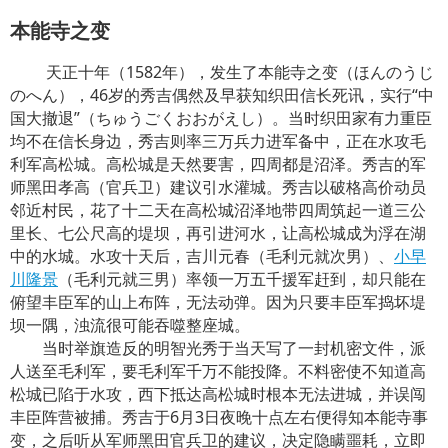
本能寺之变
天正十年（1582年），发生了本能寺之变（ほんのうじ
のへん），46岁的秀吉偶然及早获知织田信长死讯，实行“中
国大撤退”（ちゅうごくおおがえし）。当时织田家有力重臣
均不在信长身边，秀吉则率三万兵力进军备中，正在水攻毛
利军高松城。高松城是天然要害，四周都是沼泽。秀吉的军
师黑田孝高（官兵卫）建议引水灌城。秀吉以破格高价动员
邻近村民，花了十二天在高松城沼泽地带四周筑起一道三公
里长、七公尺高的堤坝，再引进河水，让高松城成为浮在湖
中的水城。水攻十天后，吉川元春（毛利元就次男）、
小早
川隆景
（毛利元就三男）率领一万五千援军赶到，却只能在
俯望丰臣军的山上布阵，无法动弹。因为只要丰臣军捣坏堤
坝一隅，浊流很可能吞噬整座城。
当时举旗造反的明智光秀于当天写了一封机密文件，派
人送至毛利军，要毛利军千万不能投降。不料密使不知道高
松城已陷于水攻，西下抵达高松城时根本无法进城，并误闯
丰臣阵营被捕。秀吉于6月3日夜晚十点左右便得知本能寺事
变，之后听从军师黑田官兵卫的建议，决定隐瞒噩耗，立即