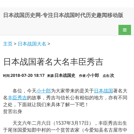
日本战国历史网-专注日本战国时代历史趣闻移动版
导航
主页
>
日本战国大名
>
日本战国著名大名丰臣秀吉
2018-07-20 18:17
日本战国史
小十郎
次
时间:
来源:
作者:
点击:
各位，今天
小十郎
为大家带来的是关于
日本战国
著名大
名
丰臣秀吉
的故事，秀吉与信长公有相似的地方，亦有不同
之处，下面就让我们来具体了解一下吧！
贫苦出身
天文六年二月六日（1537年3月17日），丰臣秀吉出生
于尾张国爱知郡中村的一个贫苦农家（今爱知县名古屋市中