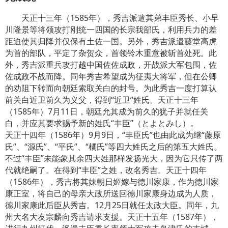
天正十三年（1585年），秀吉派遣其弟丰臣秀长、小早
川隆景等将领攻打刚统一四国的长宗我部氏，利用兵力的差
距迫使其归降并仅保有土佐一国。另外，秀吉派遣藤堂高虎
为首的部队，平定了杂贺众，首领铃木重意被斩首处死。此
外，秀吉派重兵攻打越中国佐佐成政，开战派大军包围，佐
佐成政不战而降。同年秀吉希望成为征夷大将军，但在公卿
的劝阻下转而向朝廷索取关白的封号。为此秀吉一度打算认
前关白近卫前久为义父，得到“近卫”姓氏。天正十三年
（1585年）7月11日，朝廷允其成为前久的犹子并就任关
白，并应其要求赐予新的姓氏“丰臣”（とよとみし）。
天正十四年（1586年）9月9日，“丰臣氏”也由此成为继“藤原
氏”、“源氏”、“平氏”、“橘氏”等四大姓氏之后的第五大姓氏。
不过“丰臣”未能象其余四大姓那样发扬光大，因为它只传了两
代就绝嗣了。在得到“丰臣”之姓，改名秀吉。天正十四年
（1586年），秀吉将其妹朝日姬嫁与德川家康，作为德川家
康正室，将自己的母亲大政所送回德川家康身边成为人质，
德川家康此后臣从秀吉。12月25日就任太政大臣。同年，九
州大名大友宗麟向秀吉请求支援。天正十五年（1587年），