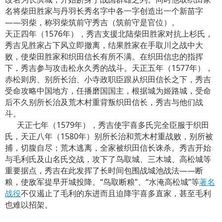
名将柴田胜家与丹羽长秀名字中各一字创造出一个新苗字
——羽柴，称羽柴筑前守秀吉（筑前守是官位）。
天正四年（1576年），秀吉支援北陆柴田胜家对抗上杉氏，
秀吉见胜家占下风立即撤离，结果胜家在手取川之战中大
败，使柴田胜家和织田信长有所不满。在织田信忠的指挥
下，秀吉参与攻击松永久秀的战斗。天正五年（1577年），
赤松则房、别所长治、小寺政职臣跟从织田信长之下，秀吉
受命攻略中国地方，任播磨国国主，根据城为姬路城，受命
后不久别所长治及荒木村重背叛织田信长，秀吉与他们战
斗。
天正七年（1579年），秀吉使宇喜多氏完全臣服于织田
氏，天正八年（1580年）别所长治和荒木村重战败，别所被
捕，切腹自尽；荒木逃离，全家被织田信长诛杀。秀吉开始
与毛利氏及山名氏交战，攻下了鸟取城、三木城、高松城等
重要据点，秀吉在此发挥了长时间包围战城池战法——断
粮，使敌军提早开城投降。“鸟取断粮”、“水淹高松城”等
著名
战役
不仅遏止了毛利的东进而且迫降宇喜多直家，甚至毛利
也难以招架。