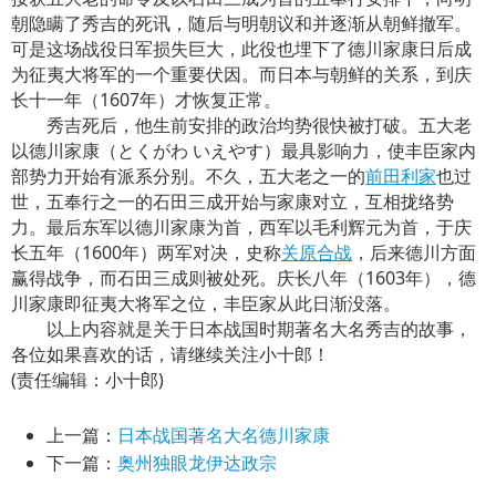
朝隐瞒了秀吉的死讯，随后与明朝议和并逐渐从朝鲜撤军。
可是这场战役日军损失巨大，此役也埋下了德川家康日后成
为征夷大将军的一个重要伏因。而日本与朝鲜的关系，到庆
长十一年（1607年）才恢复正常。
秀吉死后，他生前安排的政治均势很快被打破。五大老
以德川家康（とくがわ いえやす）最具影响力，使丰臣家内
部势力开始有派系分别。不久，五大老之一的
前田利家
也过
世，五奉行之一的石田三成开始与家康对立，互相拢络势
力。最后东军以德川家康为首，西军以毛利辉元为首，于庆
长五年（1600年）两军对决，史称
关原合战
，后来德川方面
赢得战争，而石田三成则被处死。庆长八年（1603年），德
川家康即征夷大将军之位，丰臣家从此日渐没落。
以上内容就是关于日本战国时期著名大名秀吉的故事，
各位如果喜欢的话，请继续关注小十郎！
(责任编辑：小十郎)
上一篇：
日本战国著名大名德川家康
下一篇：
奥州独眼龙伊达政宗