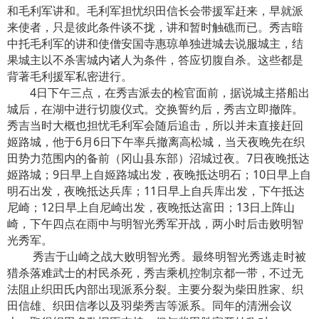
和毛利军讲和。毛利军担忧织田信长会带援军赶来，早就派
来使者，只是彼此条件谈不拢，讲和暂时触礁而已。秀吉暗
中托毛利军的讲和使僧安国寺惠琼单独进城去说服城主，结
果城主以不杀害城内诸人为条件，答应切腹自杀。这些都是
背著毛利援军私密进行。
4日下午三点，在秀吉派去的检官面前，据说城主搭船出
城后，在湖中进行切腹仪式。交换誓约后，秀吉立即撤阵。
秀吉当时大概也担忧毛利军会随后追击，所以并未直接赶回
姬路城，他于6月6日下午率兵撤离高松城，当天夜晚先在织
田势力范围内的备前（冈山县东部）沼城过夜。7日夜晚抵达
姬路城；9日早上自姬路城出发，夜晚抵达明石；10日早上自
明石出发，夜晚抵达兵库；11日早上自兵库出发，下午抵达
尼崎；12日早上自尼崎出发，夜晚抵达富田；13日上阵山
崎，下午四点在雨中与明智光秀军开战，两小时后击败明智
光秀军。
秀吉于山崎之战大败明智光秀。最终明智光秀逃走时被
猎杀落难武士的村民杀死，秀吉乘机控制京都一带，不过无
法阻止织田氏内部出现派系分裂。主要分裂为柴田胜家、织
田信雄、织田信孝以及羽柴秀吉等派系。同年的清洲会议