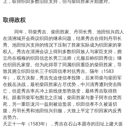
上，取得织田多数旧臣支持，但与柴田胜家开始敌对。
取得政权
同年，羽柴秀吉、柴田胜家、丹羽长秀、池田恒兴四人
在清洲城开会商议织田的继承问题，结果秀吉在得到丹羽长
秀、池田恒兴支持的情况下压制了胜家实际成为织田家的掌
权人。秀吉在清洲会议上得到多数织田族人与家臣支持，拥
立尚在襁褓的织田信忠长男三法师（元服后称织田秀信）继
任织田氏家督。但为此得罪了同属织田重臣的柴田胜家，导
致其拥立织田信长三子织田信孝对抗秀吉。隔年（1583
年），双方决裂，秀吉先迫使信孝投降，后来羽柴与柴田军
在贱岳决战，最初柴田胜家占尽优势，中川清秀遭到突击阵
亡，但是秀吉率兵冲上前线使形势急变，最终秀吉取得胜
利。跟着羽柴军包围北之庄城，柴田胜家与妻子阿市自焚而
死，另一重臣泷川一益则被迫蛰居，织田信孝不久被逼切
腹，丹羽长秀和池田恒兴归服，大致上平定了织田家内反秀
吉势力。
天正十一年（1583年），秀吉在石山本愿寺的旧址上建大坂