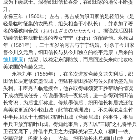
成为下级武士。深得织田信长喜爱，在织田家的地位不断提
升。
永禄三年（1560年）左右，秀吉成为织田家的足轻组头（足
轻是临时征集的农民兵，组头相当于小队长），并参加了著
名的桶狭间合战（おけはざまのたたかい）。据说战后因其
功绩信长将浅野长胜的养女宁宁（ねね）许配给他。永禄四
年（1561年），二十五岁的秀吉与宁宁结婚。讨杀了今川家
督今川义元后，织田信长与从今川独立的松平元康（后来的
德川家康
）结盟，以稳定东部防线，而后回过头来向北攻略
美浓国的斋藤义龙。
永禄九年（1566年），在多次进攻斋藤义龙失利后，织
田信长决定修筑墨俣城，但猛将柴田胜家与佐久间信盛先后
失利。丰臣秀吉临危授命，他在取得蜂须贺正胜帮助的情况
下成功完成任务，传说墨俣城一夜筑城，进一步得到织田信
长赏识，为后世所称道。修筑墨俣后，织田信长将居城迁往
离美浓更近的小牧山城（此前在清洲城）。不久美浓发生竹
中半兵卫以十七骑轻取稻叶山城（斋藤居城）的事件，事后
半兵卫放弃稻叶山城。得知此事后，秀吉以“三顾”之礼将半兵
卫召至麾下，并借半兵卫之力招降美浓三人众（稻叶一铁、
安藤守就、氏家卜全）。次年，织田信长出兵稻叶山城，在