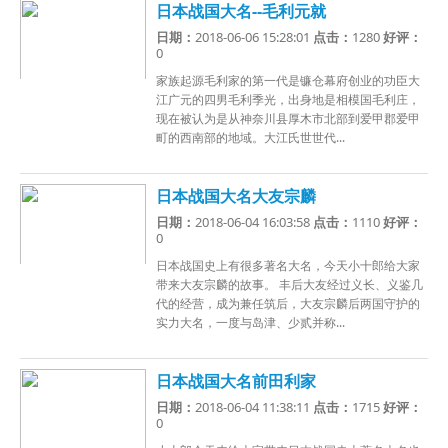
日本战国大名--毛利元就
日期：
2018-06-06 15:28:01
点击：
1280
好评：
0
家族起源毛利家的第一代是镰仓幕府创业的功臣大
江广元的四男毛利季光，出身地是相模国毛利庄，
现在被认为是从神奈川县厚木市北部到爱甲郡爱甲
町的西南部的地域。大江氏世世代...
日本战国大名大友宗麟
日期：
2018-06-04 16:03:58
点击：
1110
好评：
0
日本战国史上有很多著名大名，今天小十郎给大家
带来大友宗麟的故事。 丰后大友经过义长、义鉴几
代的经营，成为兼任筑后，大友宗麟后两国守护的
实力大名，一度与岛津、少贰并称...
日本战国大名前田利家
日期：
2018-06-04 11:38:11
点击：
1715
好评：
0