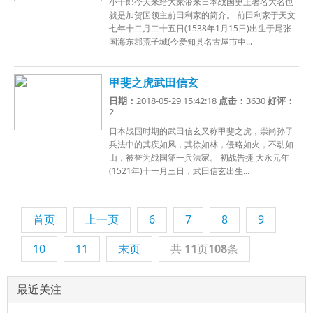
小十郎今天来给大家带来日本战国史上著名大名也
就是加贺国领主前田利家的简介。 前田利家于天文
七年十二月二十五日(1538年1月15日)出生于尾张
国海东郡荒子城(今爱知县名古屋市中...
甲斐之虎武田信玄
日期：
2018-05-29 15:42:18
点击：
3630
好评：
2
日本战国时期的武田信玄又称甲斐之虎，崇尚孙子
兵法中的其疾如风，其徐如林，侵略如火，不动如
山，被誉为战国第一兵法家。 初战告捷 大永元年
(1521年)十一月三日，武田信玄出生...
首页
上一页
6
7
8
9
10
11
末页
共
11
页
108
条
最近关注