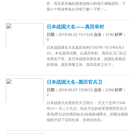
民，而且其所施的恩惠连细小的地方都顾虑到，下
面小十郎就带各位详细了解一下吧！...
日本战国大名——真田幸村
日期：
2018-06-22 15:13:28
点击：
2190
好评：
0
日本战国著名大名真田幸村(1567年-1615年6月3
日)，本名真田信繁。以真田幸村、真田左卫门佐之
名闻名于世。是日本战国末期名将，战国乱世最后
的英雄。真田幸隆之孙，真田昌幸之次子...
日本战国大名--黑田官兵卫
日期：
2018-06-07 15:00:52
点击：
2294
好评：
2
日本战国大名黑田官兵卫简介： 天文十五年(1546
年)十一月二十九日，幼名万吉的名军师黑田官兵卫
孝高(即日后的黑田如水)在姬路城降生。职隆在姬路
城里开设了百间长屋，供来往的浪...