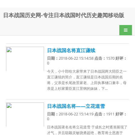
日本战国历史网-专注日本战国时代历史趣闻移动版
导航
日本战国名将直江谦续
日期：
2018-06-22 15:14:58
点击：
1570
好评：
0
今天，小十郎给大家带来了日本战国两大陪臣之一
直江谦续的简介，直江谦续是日本战国后期的名
将，父亲是长尾政景家老、上田执事樋口兼丰，母
亲是上杉家重臣直江景纲的妹妹，下...
日本战国名将——立花道雪
日期：
2018-06-22 15:14:19
点击：
1911
好评：
0
日本战国著名名将立花道雪 于成长之时逐渐展现了
才气，并且聪颖灵敏骁勇超绝，教育将士恩惠于