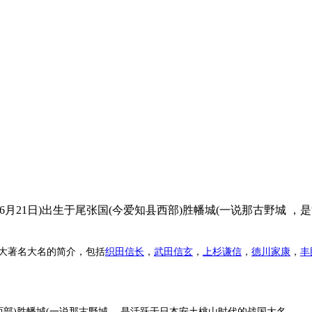
2日-1582年6月21日)出生于尾张国(今爱知县西部)胜幡城(一说那
大著名大名的简介，包括
织田信长
，
武田信玄
，
上杉谦信
，
德川家康
，
丰
知县西部)胜幡城(一说那古野城 ，是活跃于日本安土桃山时代的战国大名。