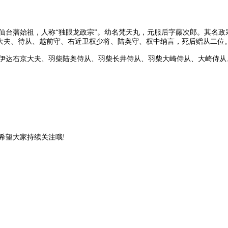
藩始祖，人称“独眼龙政宗”。幼名梵天丸，元服后字藤次郎。其名政宗
京大夫、待从、越前守、右近卫权少将、陆奥守、权中纳言，死后赠从二位
伊达右京大夫、羽柴陆奥侍从、羽柴长井侍从、羽柴大崎侍从、大崎侍从
望大家持续关注哦!