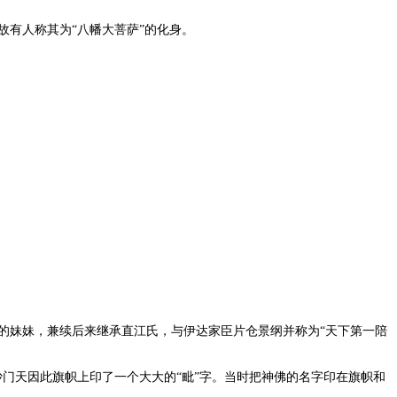
有人称其为“八幡大菩萨”的化身。
妹妹，兼续后来继承直江氏，与伊达家臣片仓景纲并称为“天下第一陪
沙门天因此旗帜上印了一个大大的“毗”字。当时把神佛的名字印在旗帜和