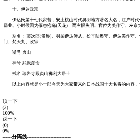
十、伊达政宗
伊达氏第十七代家督，安土桃山时代奥羽地方著名大名，江户时代仙台
霸业。小时候因为罹患疱疮(天花)，而右眼失明。官位为美作守、左
别名： 藤次郎(俗称)、羽柴伊达侍从、松平陆奥守、伊达美作守、
门、梵天丸、政宗
谥号 贞山
神号 武振彦命
戒名 瑞岩寺殿贞山禅利大居士
以上内容就是小十郎今天为大家带来的日本战国十大名将的内容，希
顶一下
(2)
100%
踩一下
(0)
0%
------分隔线----------------------------