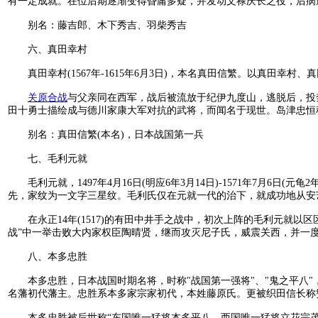
有一定成就。在位后期逐渐变得昏庸多疑，并发动文禄庆长之役，后病
别名：藤吉郎、木下秀吉、羽柴秀吉
六、真田幸村
真田幸村(1567年-1615年6月3日)，本名真田信繁。以真田幸
关原合战
与父亲同在西军，战后被流放于纪伊九度山，逃脱后，投
田十勇士描绘成与德川家康大军对抗的武将，而闻名于现世。岛津忠恒称
别名：真田信繁(本名)，日本战国第一兵
七、毛利元就
毛利元就，1497年4月16日(明应6年3月14日)-1571年7月6
先，家纹为一文字三星纹。毛利氏仅在元就一代的治下，就成功地从安艺
在永正14年(1517)的有田中井手之战中，初次上阵的毛利元就以
战”中一举击败大内家权臣陶晴贤，继而攻灭尼子氏，威震关西，并一
八、本多忠胜
本多忠胜，日本战国时期名将，时称"战国第一强将"、"鬼之平八"
名藩初代藩主。忠胜系本多家宗家初代，本姓藤原氏。更被织田信长称赞
本多忠胜被后世称“东国唯一猛将本多平八、西国唯一猛将立花宗茂