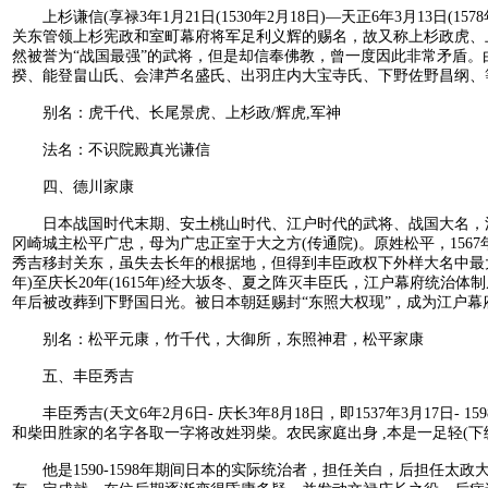
上杉谦信(享禄3年1月21日(1530年2月18日)—天正6年3月13
关东管领上杉宪政和室町幕府将军足利义辉的赐名，故又称上杉政虎、上
然被誉为“战国最强”的武将，但是却信奉佛教，曾一度因此非常矛盾。
揆、能登畠山氏、会津芦名盛氏、出羽庄内大宝寺氏、下野佐野昌纲、
别名：虎千代、长尾景虎、上杉政/辉虎,军神
法名：不识院殿真光谦信
四、德川家康
日本战国时代末期、安土桃山时代、江户时代的武将、战国大名，江
冈崎城主松平广忠，母为广忠正室于大之方(传通院)。原姓松平，15
秀吉移封关东，虽失去长年的根据地，但得到丰臣政权下外样大名中最大
年)至庆长20年(1615年)经大坂冬、夏之阵灭丰臣氏，江户幕府统治
年后被改葬到下野国日光。被日本朝廷赐封“东照大权现”，成为江户幕
别名：松平元康，竹千代，大御所，东照神君，松平家康
五、丰臣秀吉
丰臣秀吉(天文6年2月6日- 庆长3年8月18日，即1537年3月17
和柴田胜家的名字各取一字将改姓羽柴。农民家庭出身 ,本是一足轻(
他是1590-1598年期间日本的实际统治者，担任关白，后担任太