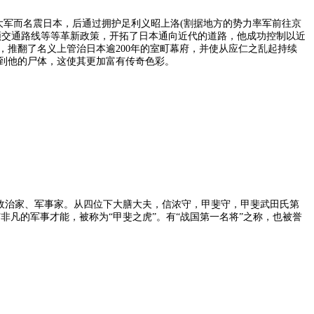
大军而名震日本，后通过拥护足利义昭上洛(割据地方的势力率军前往京
顿交通路线等等革新政策，开拓了日本通向近代的道路，他成功控制以近
人，推翻了名义上管治日本逾200年的室町幕府，并使从应仁之乱起持续
到他的尸体，这使其更加富有传奇色彩。
期著名政治家、军事家。从四位下大膳大夫，信浓守，甲斐守，甲斐武田氏第
凡的军事才能，被称为“甲斐之虎”。有“战国第一名将”之称，也被誉