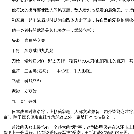
他每次的出阵都使敌人闻风丧胆。敌人看到他载着的鹿角兜、手持的
和家康一起争战后期时认为自己体力走下坡，将自己的爱枪枪柄砍
他一身独特的武装是其代表之一，武装包括：
头盔：鹿角胁立兜
甲胄：黑糸威胴丸具足
刀枪：蜻蛉切(枪)、野太刀锷、稲剪りの太刀(似割稻用的镰刀，其
坐骑：三国黑(名马)、一本杉镫、牛人形鞍。
马标：钟馗马印
家徽：立葵纹
九、直江兼续
日本战国时期名将，上杉氏家老。人称文武兼备、内外皆能之才将。
臣”。除了擅长使用重锤作为武器之外，更是日本七柱枪之一。
兼续的头盔上装饰有一个很大的“爱”字，这副盔甲保存在米泽市上杉神
盔甲上十分盛行。也有说爱代表军神“爱染明王”和“爱宕权现”的意思。