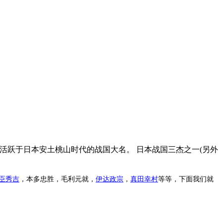
古野城 ，是活跃于日本安土桃山时代的战国大名。 日本战国三杰之一(另外
臣秀吉
，本多忠胜，毛利元就，
伊达政宗
，
真田幸村
等等，下面我们就