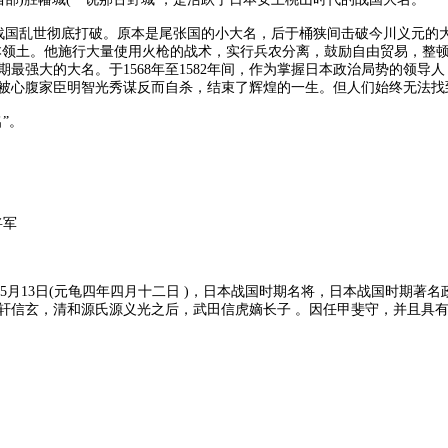
战国乱世彻底打破。原本是尾张国的小大名，后于桶狭间击破今川义元的
本领土。他施行大量使用火枪的战术，实行兵农分离，鼓励自由贸易，整
期最强大的大名。于1568年至1582年间，作为掌握日本政治局势的领导
被心腹家臣明智光秀谋反而自杀，结束了辉煌的一生。但人们始终无法找
”。
将军
73年5月13日(元龟四年四月十二日 )，日本战国时期名将，日本战国时
信玄，清和源氏源义光之后，武田信虎嫡长子 。因任甲斐守，并且具有非