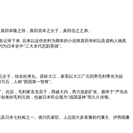
雄。真田幸隆之孙，真田昌幸之次子，真田信之之弟。
记录下来, 后来以这些史料为脚本的小说将真田幸村以及虚构人物真
为日本史中“三大末代悲剧英雄”。
，为毛利弘元次子，幼名松寿丸。原姓大江，家系以大江广元四男毛利季光为祖
万石，人称“西国第一智将”。
间”。此后，毛利家东克尼子，西破大内，势力急剧扩张。最终于“严岛合
创者的毛利元就，也被日本民众视为“战国谋神”而久久传颂。
杰及日本七柱枪之一。德川氏家臣。上总国大多喜藩初代藩主、伊势国桑