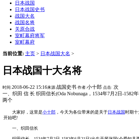
日本战国
日本战国史书
战国大名
战国名将
关原合战
室町幕府将军
室町幕府
当前位置:
主页
>
日本战国大名
>
日本战国十大名将
2018-06-22 15:16
战国史书
小十郎
次
时间:
来源:
作者:
点击:
一、织田 信 长 织田信长(Oda Nobunaga，1534年7月
两个
大家好，这里是
小十郎
，今天为各位带来的是关于
日本战国
时期十
开始吧!
一、织田信长
织田信长，1534年7月2日-1582年6月21日)出生于尾张国(今爱