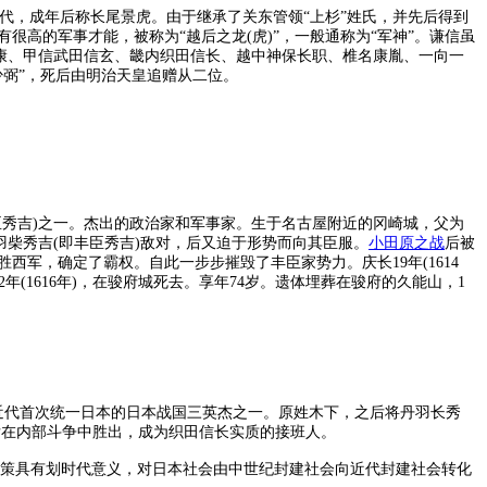
幼名虎千代，成年后称长尾景虎。由于继承了关东管领“上杉”姓氏，并先后得到
高的军事才能，被称为“越后之龙(虎)”，一般通称为“军神”。谦信虽
氏康、甲信武田信玄、畿内织田信长、越中神保长职、椎名康胤、一向一
弼”，死后由明治天皇追赠从二位。
秀吉)之一。杰出的政治家和军事家。生于名古屋附近的冈崎城，父为
羽柴秀吉(即丰臣秀吉)敌对，后又迫于形势而向其臣服。
小田原之战
后被
军，确定了霸权。自此一步步摧毁了丰臣家势力。庆长19年(1614
(1616年)，在骏府城死去。享年74岁。遗体埋葬在骏府的久能山，1
府之后，近代首次统一日本的日本战国三英杰之一。原姓木下，之后将丹羽长秀
后在内部斗争中胜出，成为织田信长实质的接班人。
等政策具有划时代意义，对日本社会由中世纪封建社会向近代封建社会转化