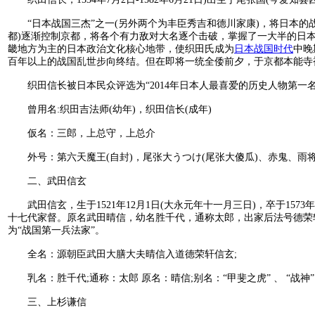
“日本战国三杰”之一(另外两个为丰臣秀吉和德川家康)，将日本的
都)逐渐控制京都，将各个有力敌对大名逐个击破，掌握了一大半的日
畿地方为主的日本政治文化核心地带，使织田氏成为
日本战国时代
中晚
百年以上的战国乱世步向终结。但在即将一统全倭前夕，于京都本能寺
织田信长被日本民众评选为“2014年日本人最喜爱的历史人物第一名
曾用名:织田吉法师(幼年)，织田信长(成年)
仮名：三郎，上总守，上总介
外号：第六天魔王(自封)，尾张大うつけ(尾张大傻瓜)、赤鬼、雨
二、武田信玄
武田信玄，生于1521年12月1日(大永元年十一月三日)，卒于15
十七代家督。原名武田晴信，幼名胜千代，通称太郎，出家后法号德荣轩
为“战国第一兵法家”。
全名：源朝臣武田大膳大夫晴信入道德荣轩信玄;
乳名：胜千代;通称：太郎 原名：晴信;别名：“甲斐之虎” 、 “战神”
三、上杉谦信