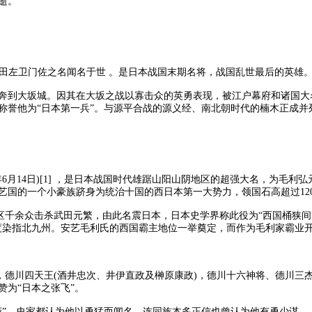
逝。
村、真田左卫门佐之名闻名于世 。是日本战国末期名将，战国乱世最后的英
奔到大坂城。因其在大坂之战以寡击众的英勇表现，被江户幕府和诸国大名
誉他为“日本第一兵”。与源平合战的源义经、南北朝时代的楠木正成并列
日(元龟2年6月14日)[1] ，是日本战国时代雄踞山阳山阴地区的超强大名
国的一个小豪族跻身为统治十国的西日本第一大势力，领国石高超过120
区区千余众击杀武田元繁，由此名震日本，日本史学界称此役为“西国桶狭
度染指北九州。安艺毛利氏的西国霸主地位一举奠定，而作为毛利家霸业开
，德川四天王(酒井忠次、井伊直政及榊原康政)，德川十六神将、德川三
为“日本之张飞”。
”。史家都认为他以勇猛而闻名，连同族本多正信也曾认为他有勇少谋。