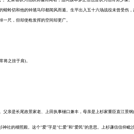
蜻蛉切和他的钟馗马印都闻风而遁。生平出入五十六场战役未曾受伤，故
掉一尺，但却使枪发挥的空间却更广。
常将之挂于肩)。
父亲是长尾政景家老、上田执事樋口兼丰，母亲是上杉家重臣直江景纲的
社的稽照殿。这个“爱”字是“仁爱”和“爱民”的意思。上杉谦信信仰毗