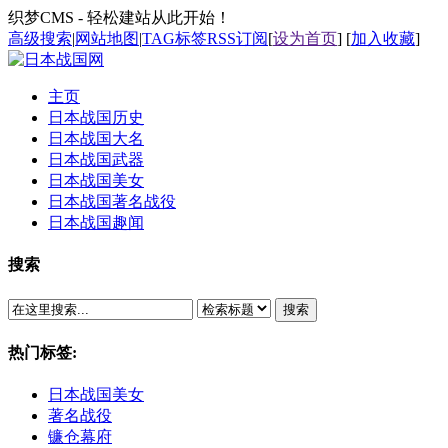
织梦CMS - 轻松建站从此开始！
高级搜索
|
网站地图
|
TAG标签
RSS订阅
[
设为首页
] [
加入收藏
]
主页
日本战国历史
日本战国大名
日本战国武器
日本战国美女
日本战国著名战役
日本战国趣闻
搜索
搜索
热门标签:
日本战国美女
著名战役
镰仓幕府