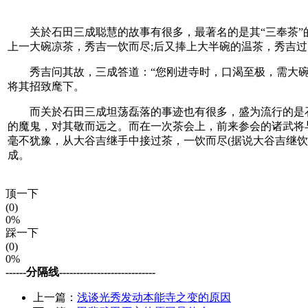
关於石田三成聪慧的故事有很多，最著名的是其“三奉茶”的
上一大碗凉茶，秀吉一饮而尽;后又捧上大半碗的温茶，秀吉过
秀吉问其故，三成答道：“您刚进寺时，口渴至极，需大碗
将其招致麾下。
而关於石田三成坦荡磊落的事迹也有很多，盛为流行的是石
的魔鬼，对其敬而远之。而在一次茶会上，前来参会的诸武将
毫不犹豫，从大谷吉继手中接过茶，一饮而尽(据说大谷吉继
成。
顶一下
(0)
0%
踩一下
(0)
0%
------分隔线----------------------------
上一篇：
浅谈光秀发动本能寺之变的原因