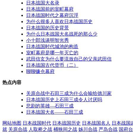
日本战国大名录
日本战国前的室町幕府
日本战国时代之幕府沉浮
为什么很多人喜欢日本战国历史
日本战国的历史背景
为什么日本战国大名战死的那么少
小十郎浅谈明智光秀
日本战国时代城池的构造
室町幕府是哪一年灭亡的
武田信玄为什么要流放自己的父亲武田信
日本战国古代货币（二）
聊聊镰仓幕府
热点内容
关原合战中石田三成为什么会输给德川家
日本战国历史上石田三成令人讨厌吗
悲剧的英雄—石田三成
日本战国大名——石田三成
网站地图
日本战国时代
日本战国历史
日本战国名人
日本战国
就
关原合战
人取桥之战
桶狭间之战
姊川合战
严岛合战
国府台