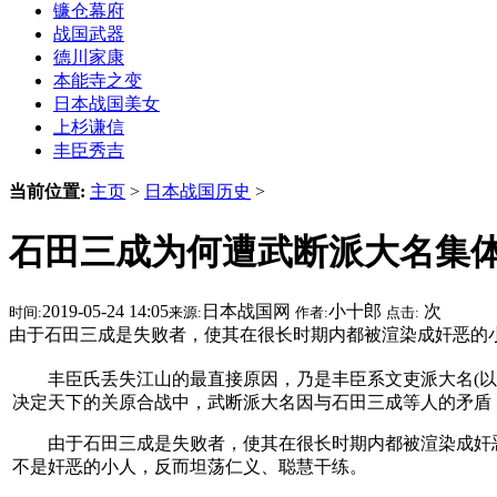
镰仓幕府
战国武器
德川家康
本能寺之变
日本战国美女
上杉谦信
丰臣秀吉
当前位置:
主页
>
日本战国历史
>
石田三成为何遭武断派大名集
2019-05-24 14:05
日本战国网
小十郎
次
时间:
来源:
作者:
点击:
由于石田三成是失败者，使其在很长时期内都被渲染成奸恶的
丰臣氏丢失江山的最直接原因，乃是丰臣系文吏派大名(以石
决定天下的关原合战中，武断派大名因与石田三成等人的矛盾
由于石田三成是失败者，使其在很长时期内都被渲染成奸恶
不是奸恶的小人，反而坦荡仁义、聪慧干练。