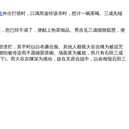
吉
外出打猎时，口渴而途经该寺时，想讨一碗茶喝。三成先端
，您已经不渴了，便献上热茶细品。秀吉见三成细致聪慧，便
部溃烂，其平时以白布裹住脸。其他人都视大谷吉继为被诅咒
都怕被传染而不愿碰那茶碗。场面甚为尴尬，而只有石田三成
下)。而大谷吉继深为感动，故在关原合战中，以命相报石田三