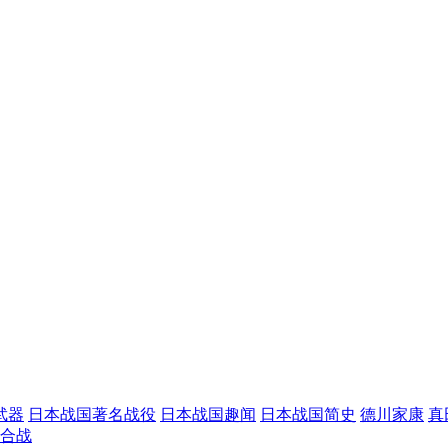
武器
日本战国著名战役
日本战国趣闻
日本战国简史
德川家康
真
合战