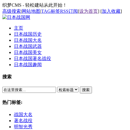
织梦CMS - 轻松建站从此开始！
高级搜索
|
网站地图
|
TAG标签
RSS订阅
[
设为首页
] [
加入收藏
]
主页
日本战国历史
日本战国大名
日本战国武器
日本战国美女
日本战国著名战役
日本战国趣闻
搜索
搜索
热门标签:
战国大名
著名战役
明智光秀