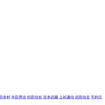
田幸村
丰臣秀吉
织田信长
宫本武藏
上衫谦信
武田信玄
毛利元