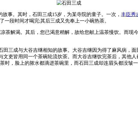
故事。其时，石田三成15岁，为某寺院的童子。一次，
丰臣秀
了一段时间才喝完;其后三成又先奉上一小碗热茶。
凉茶解渴。其后，您已渴意稍解，故给您献上温茶慢饮。而现今
田三成与大谷吉继相知的故事。大谷吉继因为得了麻风病，面
与文吏皆用同一个茶碗轮流饮茶。而大谷吉继饮完茶后，其他人
饮茶时，脸上的脓水都滴进茶碗里，而石田三成却连眉头都没皱一