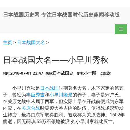
日本战国历史网-专注日本战国时代历史趣闻移动版
导航
主页
>
日本战国大名
>
日本战国大名——小早川秀秋
2018-07-01 22:47
日本战国史
小十郎
次
时间:
来源:
作者:
点击:
小早川秀秋是
日本战国
时期著名大名，木下家定的第五
子，曾经为
丰臣秀吉
和
小早川隆景
的养子，妻子是宍户氏。
在关原之战中从属于西军，但实际上早在开战前便成为东军
内应，在
关原合战
时突袭大谷吉继的队伍，使得战场形势发
生转变，最终由东军取得胜利。被戏称为关原战神。1602年
病逝，因无嗣,其55万石领地被没收,小早川家就此灭亡。