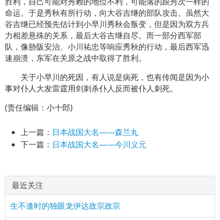
胜利，自己可能对秀赖的地位不利，可能落的跟秀次一样的
命运。于是秀秋有所行动，向大谷吉继的部队攻击。虽然大
谷吉继已经预先估计到小早川秀秋会叛变，但是因为双方兵
力相差悬殊的关系，最后大谷吉继自尽。而一部分西军部
队，像胁阪安治、小川祐忠等响应秀秋的行动，最后西军迅
速崩溃，东军在关原之战中取得了胜利。
关于小早川的死因，有人说是病死，也有传闻是因为小
事对仆人大发雷霆用剑刺杀仆人反而被仆人刺死。
(责任编辑：小十郎)
上一篇：
日本战国大名——森兰丸
下一篇：
日本战国大名——今川义元
最近关注
生不逢时的独眼龙伊达政宗政宗