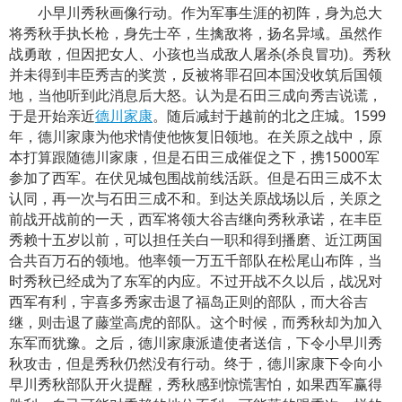
小早川秀秋画像行动。作为军事生涯的初阵，身为总大
将秀秋手执长枪，身先士卒，生擒敌将，扬名异域。虽然作
战勇敢，但因把女人、小孩也当成敌人屠杀(杀良冒功)。秀秋
并未得到丰臣秀吉的奖赏，反被将罪召回本国没收筑后国领
地，当他听到此消息后大怒。认为是石田三成向秀吉说谎，
于是开始亲近
德川家康
。随后减封于越前的北之庄城。1599
年，德川家康为他求情使他恢复旧领地。在关原之战中，原
本打算跟随德川家康，但是石田三成催促之下，携15000军
参加了西军。在伏见城包围战前线活跃。但是石田三成不太
认同，再一次与石田三成不和。到达关原战场以后，关原之
前战开战前的一天，西军将领大谷吉继向秀秋承诺，在丰臣
秀赖十五岁以前，可以担任关白一职和得到播磨、近江两国
合共百万石的领地。他率领一万五千部队在松尾山布阵，当
时秀秋已经成为了东军的内应。不过开战不久以后，战况对
西军有利，宇喜多秀家击退了福岛正则的部队，而大谷吉
继，则击退了藤堂高虎的部队。这个时候，而秀秋却为加入
东军而犹豫。之后，德川家康派遣使者送信，下令小早川秀
秋攻击，但是秀秋仍然没有行动。终于，德川家康下令向小
早川秀秋部队开火提醒，秀秋感到惊慌害怕，如果西军赢得