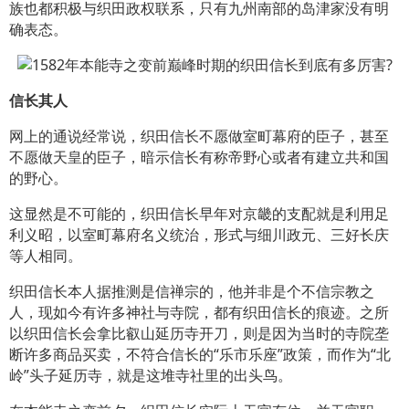
族也都积极与织田政权联系，只有九州南部的岛津家没有明
确表态。
信长其人
网上的通说经常说，织田信长不愿做室町幕府的臣子，甚至
不愿做天皇的臣子，暗示信长有称帝野心或者有建立共和国
的野心。
这显然是不可能的，织田信长早年对京畿的支配就是利用足
利义昭，以室町幕府名义统治，形式与细川政元、三好长庆
等人相同。
织田信长本人据推测是信禅宗的，他并非是个不信宗教之
人，现如今有许多神社与寺院，都有织田信长的痕迹。之所
以织田信长会拿比叡山延历寺开刀，则是因为当时的寺院垄
断许多商品买卖，不符合信长的“乐市乐座”政策，而作为“北
岭”头子延历寺，就是这堆寺社里的出头鸟。