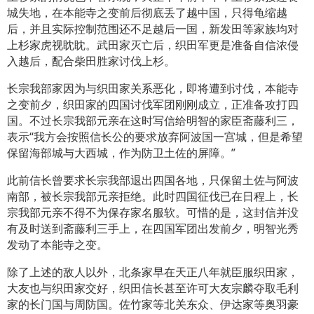
城失地，在本能寺之变前后彻底丢了越中国，只得龟缩越
后，并且实际控制范围还不足越后一国，新发田等家族均对
上杉家虎视眈眈。武田家灭亡后，织田军更是准备自信浓侵
入越后，配合柴田胜家讨伐上杉。
长宗我部家因为与织田家关系恶化，即将遭到讨伐，本能寺
之变前夕，织田家的四国讨伐军团刚刚成立，正准备攻打四
国。不过长宗我部元亲在这时写信给明智的家臣斋藤利三，
表示“我方会按照信长公的要求放弃阿波国一宫城，但是希望
保留海部城与大西城，作为防卫土佐的屏障。”
此前信长曾要求长宗我部退出四国各地，只保留土佐与阿波
南部，被长宗我部元亲拒绝。此时四国征伐已在日程上，长
宗我部元亲不得不为保存家名服软。可惜的是，这封信并没
有及时送到斋藤利三手上，在四国军团出发前夕，明智光秀
发动了本能寺之变。
除了上述的敌人以外，北条家早在天正八年就臣服织田家，
大友也与织田家交好，织田信长甚至许可大友宗麟夺取毛利
家的长门国与周防国。佐竹家等北关东众、伊达家等奥羽豪