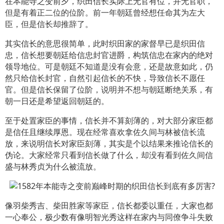
在本能寺之变前夕，织田信长实际上无官有位，并无官职，
但是有着正二位的位阶。前一年朝廷曾经想任命其为左大
臣，但是信长却推辞了。
其实信长的意思很简单，此时织田家的家督早已是织田信
忠，信长想要朝廷给信忠封官进爵，构筑信忠在家内的绝对
领导地位。可是朝廷不知道是没有会意，还是故意如此，仍
然只给信长封官，自然引起信长的不快，导致信长不愿任
官。但是信长保留了位阶，说明并不想与朝廷断绝关系，有
朝一日还是希望返回朝廷的。
至于处置家臣的事情，信长并不算刻薄的，对大部分家臣都
是信任且继续厚恩。现在经常喜欢拿佐久间与林被信长流
放，来说明信长对家臣刻薄，其实是个以结果来推论信长的
伪论。大家经常只看到信长做了什么，却没有看到佐久间信
盛与林秀贞为什么被流放。
像羽柴秀吉、柴田胜家等家臣，信长都委以重任，大家也都
一心奉公，极少数有像明智光秀这样在家内与同僚争斗失败