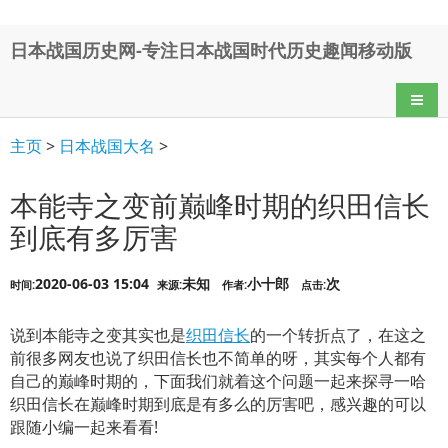
日本战国历史网-专注日本战国时代历史趣闻移动版
导航
主页
>
日本战国大名
>
本能寺之变前巅峰时期的织田信长
到底有多厉害
2020-06-03 15:04
未知
小十郎
次
时间:
来源:
作者:
点击:
说到本能寺之变其实也是
织田信长
的一个转折点了，在这之
前很多网友也说了织田信长也不简单的呀，其实每个人都有
自己的巅峰时期的，下面我们就着这个问题一起来探寻一哈
织田信长在巅峰时期到底是有多么的厉害吧，感兴趣的可以
跟随小编一起来看看!