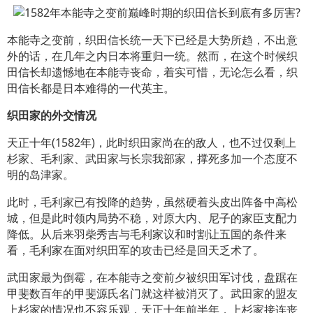
本能寺之变前，织田信长统一天下已经是大势所趋，不出意
外的话，在几年之内日本将重归一统。然而，在这个时候织
田信长却遗憾地在本能寺丧命，着实可惜，无论怎么看，织
田信长都是日本难得的一代英主。
织田家的外交情况
天正十年(1582年)，此时织田家尚在的敌人，也不过仅剩上
杉家、毛利家、武田家与长宗我部家，撑死多加一个态度不
明的岛津家。
此时，毛利家已有投降的趋势，虽然硬着头皮出阵备中高松
城，但是此时领内局势不稳，对原大内、尼子的家臣支配力
降低。从后来羽柴秀吉与毛利家议和时割让五国的条件来
看，毛利家在面对织田军的攻击已经是回天乏术了。
武田家最为倒霉，在本能寺之变前夕被织田军讨伐，盘踞在
甲斐数百年的甲斐源氏名门就这样被消灭了。武田家的盟友
上杉家的情况也不容乐观，天正十年前半年，上杉家接连丧