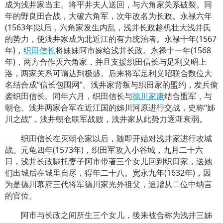
成为浅井家当主。将平井夫人送回，与六角家关系破裂。同
年的野良田合战，大破六角军，次年改名为长政。永禄六年
(1563年)以后，六角家发生内乱，浅井长政趁机壮大浅井氏
的势力，使浅井家成为北近江的有力统治者。永禄十年(1567
年)，
织田信长
将妹妹阿市嫁给浅井长政。永禄十一年(1568
年)，两方合作灭六角家，并且支援织田信长与足利义昭上
洛，两家关系可谓达到极盛。后来将军足利义昭联合数位大
名结合成“信长包围网”。浅井家背叛与织田家的盟约，发兵偷
袭织田信长。同年六月，织田信长与
德川家康
结合盟军，与
朝仓、浅井两家合军在近江国的姊川河原进行交战，史称“姊
川之战”，浅井朝仓联军战败，浅井家从此势力逐渐衰弱。
织田信长在灭朝仓家以后，随即开始对浅井家进行攻城
战。元龟四年(1573年)，织田军攻入小谷城，九月二十六
日，浅井长政嘱托妻子阿市带著三个女儿回到织田家，送她
们出城后在城里自尽，得年二十八。宽永九年(1632年)，因
为是德川幕府三代将军德川家光外祖父，追赠从二位中纳言
的官位。
阿市与长政之间所生三个女儿，後来被合称为浅井三姊