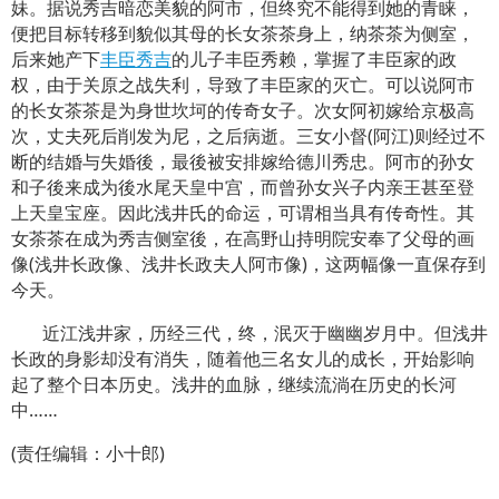
妹。据说秀吉暗恋美貌的阿市，但终究不能得到她的青睐，
便把目标转移到貌似其母的长女茶茶身上，纳茶茶为侧室，
后来她产下
丰臣秀吉
的儿子丰臣秀赖，掌握了丰臣家的政
权，由于关原之战失利，导致了丰臣家的灭亡。可以说阿市
的长女茶茶是为身世坎坷的传奇女子。次女阿初嫁给京极高
次，丈夫死后削发为尼，之后病逝。三女小督(阿江)则经过不
断的结婚与失婚後，最後被安排嫁给德川秀忠。阿市的孙女
和子後来成为後水尾天皇中宫，而曾孙女兴子内亲王甚至登
上天皇宝座。因此浅井氏的命运，可谓相当具有传奇性。其
女茶茶在成为秀吉侧室後，在高野山持明院安奉了父母的画
像(浅井长政像、浅井长政夫人阿市像)，这两幅像一直保存到
今天。
近江浅井家，历经三代，终，泯灭于幽幽岁月中。但浅井
长政的身影却没有消失，随着他三名女儿的成长，开始影响
起了整个日本历史。浅井的血脉，继续流淌在历史的长河
中……
(责任编辑：小十郎)