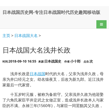
日本战国历史网-专注日本战国时代历史趣闻移动版
导航
主页
>
日本战国大名
>
日本战国大名浅井长政
2018-09-10 16:55
日本战国史
小十郎
次
时间:
来源:
作者:
点击:
浅井长政是
日本战国
时代的大名，父亲为浅井久政，母
亲为井口经元之女。幼名猿夜叉，后改为新九郎。近江浅井
家最后一代家督。
十五岁时元服，被称为备前守。父亲浅井久政为他迎娶
了六角氏家臣平井定武之女做正室，造成浅井长政本人与家
臣的不满。永禄三年(1560年)，与家臣一同罢黜其父久政，